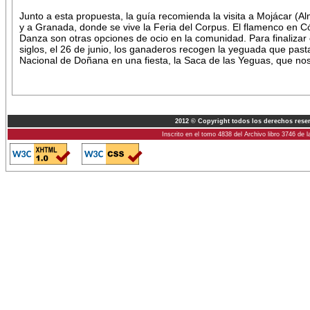
Junto a esta propuesta, la guía recomienda la visita a Mojácar (Al
y a Granada, donde se vive la Feria del Corpus. El flamenco en 
Danza son otras opciones de ocio en la comunidad. Para finaliza
siglos, el 26 de junio, los ganaderos recogen la yeguada que pas
Nacional de Doñana en una fiesta, la Saca de las Yeguas, que no
2012 © Copyright todos los derechos rese
Inscrito en el tomo 4838 del Archivo libro 3746 de 